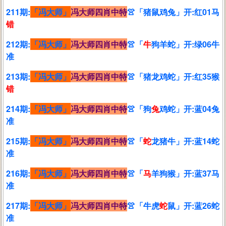
211期:
「冯大师」
冯大师四肖中特
👚「猪鼠鸡兔」开:红01马
错
212期:
「冯大师」
冯大师四肖中特
👚「
牛
狗羊蛇」开:绿06牛
准
213期:
「冯大师」
冯大师四肖中特
👚「猪龙鸡蛇」开:红35猴
错
214期:
「冯大师」
冯大师四肖中特
👚「狗
兔
鸡蛇」开:蓝04兔
准
215期:
「冯大师」
冯大师四肖中特
👚「
蛇
龙猪牛」开:蓝14蛇
准
216期:
「冯大师」
冯大师四肖中特
👚「
马
羊狗猴」开:蓝37马
准
217期:
「冯大师」
冯大师四肖中特
👚「牛虎
蛇
鼠」开:蓝26蛇
准