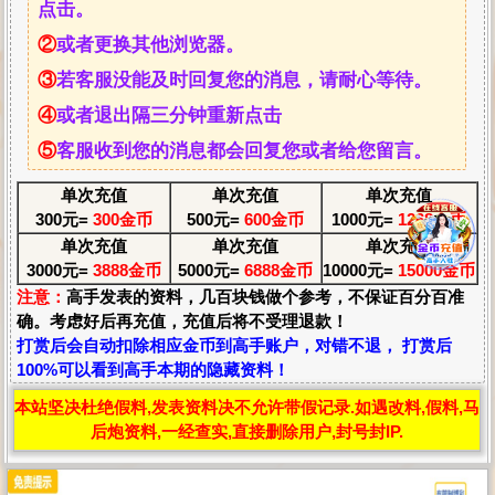
点击。
②
或者更换其他浏览器。
③
若客服没能及时回复您的消息，请耐心等待。
④
或者退出隔三分钟重新点击
⑤
客服收到您的消息都会回复您或者给您留言。
单次充值
单次充值
单次充值
300元=
300金币
500元=
600金币
1000元=
1268金币
单次充值
单次充值
单次充值
3000元=
3888金币
5000元=
6888金币
10000元=
15000金币
注意：
高手发表的资料，几百块钱做个参考，不保证百分百准
确。考虑好后再充值，充值后将不受理退款！
打赏后会自动扣除相应金币到高手账户，对错不退， 打赏后
100%可以看到高手本期的隐藏资料！
本站坚决杜绝假料,发表资料决不允许带假记录.如遇改料,假料,马
后炮资料,一经查实,直接删除用户,封号封IP.