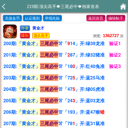
219期:顶尖高手🍁三尾必中🍁独家发表
充值金币
认证规则
举报此贴
返回首页
编辑帖子
黄金才
作者
1362727
级别
顶尖高手
浏览:
次
200期:
「黄金才」
三尾必中
👚「
9
14」开:绿39龙准
验证1
201期:
「黄金才」
三尾必中
👚「
2
87」开:绿32猪准
验证2
202期:
「黄金才」
三尾必中
👚「18
0
」开:红40兔准
验证3
203期:
「黄金才」
三尾必中
👚「72
5
」开:蓝25马准
204期:
「黄金才」
三尾必中
👚「47
5
」开:绿05虎准
205期:
「黄金才」
三尾必中
👚「24
3
」开:蓝03龙准
206期:
「黄金才」
三尾必中
👚「193」开:蓝47猴
错
207期:
「黄金才」
三尾必中
👚「78
1
」开:蓝31鼠准