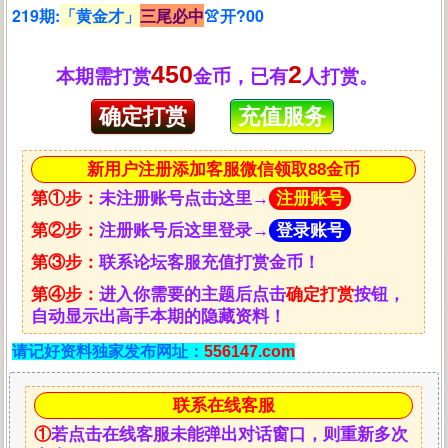
219期:
「黄金才」
三尾必中
👚开?00
450
2
本期需打赏
金币，已有
人打赏。
确定打赏
充值服务
新用户注册添加客服微信领取88金币
第①步：
未注册账号点击这里→
注册账号
第②步：
注册账号后这里登录→
登录账号
第③步：
联系论坛客服充值打赏金币！
第④步：
进入你需要的主题后点击
确定打赏
按钮，
自动显示出高手本期的隐藏资料！
请记好资料独家发布网址：
556147.com
联系在线客服
①
若点击在线客服未能弹出对话窗口，则重新多次