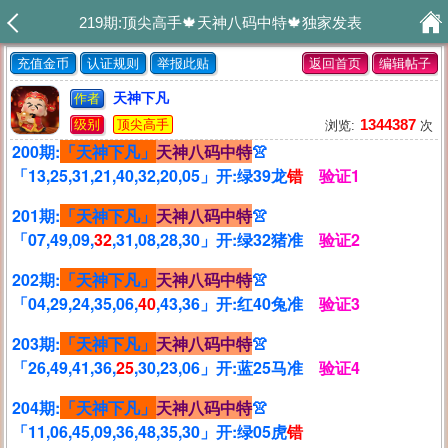
219期:顶尖高手🍁天神八码中特🍁独家发表
充值金币
认证规则
举报此贴
返回首页
编辑帖子
天神下凡
作者
1344387
级别
顶尖高手
浏览:
次
200期:
「天神下凡」
天神八码中特
👚
「13,25,31,21,40,32,20,05」开:绿39龙
错
验证1
201期:
「天神下凡」
天神八码中特
👚
「07,49,09,
32
,31,08,28,30」开:绿32猪准
验证2
202期:
「天神下凡」
天神八码中特
👚
「04,29,24,35,06,
40
,43,36」开:红40兔准
验证3
203期:
「天神下凡」
天神八码中特
👚
「26,49,41,36,
25
,30,23,06」开:蓝25马准
验证4
204期:
「天神下凡」
天神八码中特
👚
「11,06,45,09,36,48,35,30」开:绿05虎
错