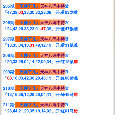
205期:
「天神下凡」
天神八码中特
👚
「47,29,
03
,33,30,32,28,08」开:蓝03龙准
206期:
「天神下凡」
天神八码中特
👚
「24,43,20,38,23,01,
47
,39」开:蓝47猴准
207期:
「天神下凡」
天神八码中特
👚
「13,35,04,10,
31
,49,12,19」开:蓝31鼠准
208期:
「天神下凡」
天神八码中特
👚
「20,33,26,04,14,22,09,34」开:红19鼠
错
209期:
「天神下凡」
天神八码中特
👚
「
08
,16,03,42,38,29,48,19」开:红08猪准
210期:
「天神下凡」
天神八码中特
👚
「13,16,38,12,28,20,04,41」开:绿49马
错
211期:
「天神下凡」
天神八码中特
👚
「28,44,21,29,35,19,14,02」开:红01马
错