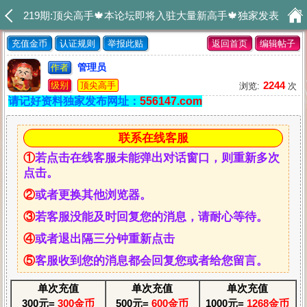
219期:顶尖高手🍁本论坛即将入驻大量新高手🍁独家发表
充值金币
认证规则
举报此贴
返回首页
编辑帖子
管理员
作者
2244
级别
顶尖高手
浏览:
次
请记好资料独家发布网址：
556147.com
联系在线客服
①
若点击在线客服未能弹出对话窗口，则重新多次
点击。
②
或者更换其他浏览器。
③
若客服没能及时回复您的消息，请耐心等待。
④
或者退出隔三分钟重新点击
⑤
客服收到您的消息都会回复您或者给您留言。
单次充值
单次充值
单次充值
300元=
300金币
500元=
600金币
1000元=
1268金币