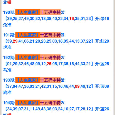
龙
错
190期:
【人生赢家】
十五码中特
👚
【39,25,27,49,30,32,18,38,40,22,34,
16
,35,01,23】开:绿16
兔准
191期:
【人生赢家】
十五码中特
👚
【39,
29
,41,06,21,28,23,25,03,18,05,44,13,37,22】开:红29
虎准
192期:
【人生赢家】
十五码中特
👚
【01,29,32,46,48,09,12,
25
,05,17,35,16,44,33,21】开:蓝25
马准
193期:
【人生赢家】
十五码中特
👚
【37,04,47,36,03,21,42,31,15,16,46,44,
09
,49,12】开:蓝09
狗准
194期:
【人生赢家】
十五码中特
👚
【34,39,07,31,11,49,43,38,03,24,10,27,17,28,12】开:蓝26
蛇
错