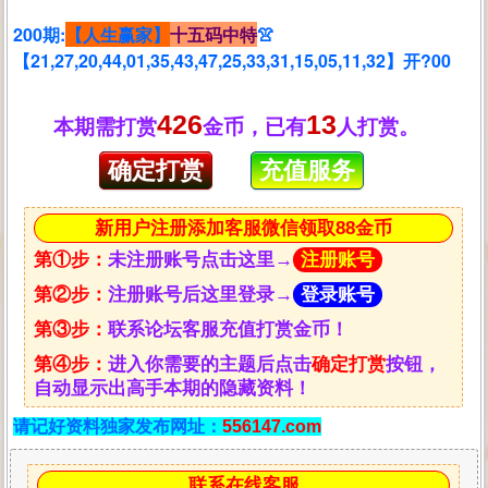
200期:
【人生赢家】
十五码中特
👚
【21,27,20,44,01,35,43,47,25,33,31,15,05,11,32】开?00
426
13
本期需打赏
金币，已有
人打赏。
确定打赏
充值服务
新用户注册添加客服微信领取88金币
第①步：
未注册账号点击这里→
注册账号
第②步：
注册账号后这里登录→
登录账号
第③步：
联系论坛客服充值打赏金币！
第④步：
进入你需要的主题后点击
确定打赏
按钮，
自动显示出高手本期的隐藏资料！
请记好资料独家发布网址：
556147.com
联系在线客服