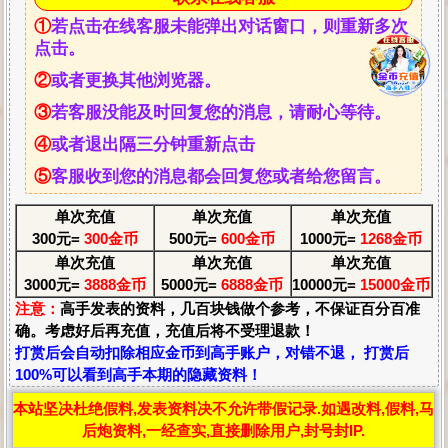
①
若点击在线客服未能弹出对话窗口，则重新多次
点击。
②
或者更换其他浏览器。
③
若客服没能及时回复您的消息，请耐心等待。
④
或者退出隔三分钟重新点击
⑤
客服收到您的消息都会回复您或者给您留言。
单次充值
单次充值
单次充值
300元=
300金币
500元=
600金币
1000元=
1268金币
单次充值
单次充值
单次充值
3000元=
3888金币
5000元=
6888金币
10000元=
15000金币
注意：
高手发表的资料，几百块钱做个参考，不保证百分百准
确。考虑好后再充值，充值后将不受理退款！
打赏后会自动扣除相应金币到高手账户，对错不退， 打赏后
100%可以看到高手本期的隐藏资料！
本站坚决杜绝假料,发表资料决不允许带假记录.如遇改料,假料,马
后炮资料,一经查实,直接删除用户,封号封IP.