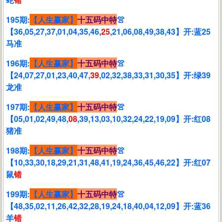
195期:
【人生赢家】
十五码中特
👚
【36,05,27,37,01,04,35,46,
25
,21,06,08,49,38,43】开:蓝25
马准
196期:
【人生赢家】
十五码中特
👚
【24,07,27,01,23,40,47,
39
,02,32,38,33,31,30,35】开:绿39
龙准
197期:
【人生赢家】
十五码中特
👚
【05,01,02,49,48,
08
,39,13,03,10,32,24,22,19,09】开:红08
猪准
198期:
【人生赢家】
十五码中特
👚
【10,33,30,18,29,21,31,48,41,19,24,36,45,46,22】开:红07
鼠
错
199期:
【人生赢家】
十五码中特
👚
【48,35,02,11,26,42,32,28,19,24,18,40,04,12,09】开:蓝36
羊
错